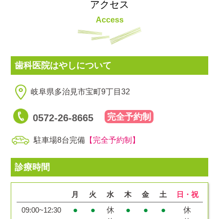
アクセス
Access
歯科医院はやしについて
岐⾩県多治⾒市宝町9丁⽬32
完全予約制
0572-26-8665
駐車場8台完備
【完全予約制】
診療時間
月
火
水
木
金
土
日・祝
●
●
●
●
●
休
休
09:00~12:30