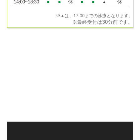
●
●
●
●
休
休
14:00~18:30
▲
※▲は、17:00までの診療となります。
※最終受付は30分前です。